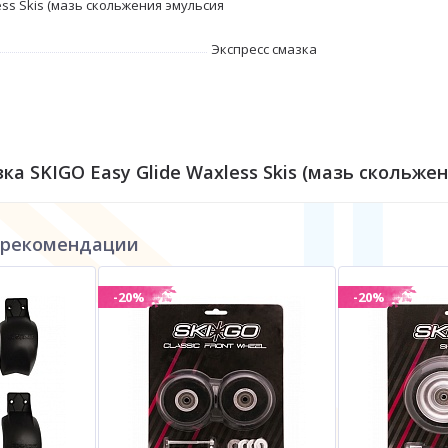
ess Skis (мазь скольжения эмульсия
Экспресс смазка
зка SKIGO Easy Glide Waxless Skis (мазь скольж
 рекомендации
-20%
-20%