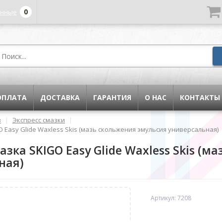
0
енные
ОПЛАТА
ДОСТАВКА
ГАРАНТИЯ
О НАС
КОНТАКТЫ
в
|
Экспресс смазки
|
O Easy Glide Waxless Skis (мазь скольжения эмульсия универсальная)
азка SKIGO Easy Glide Waxless Skis (
ная)
Артикул: 7208