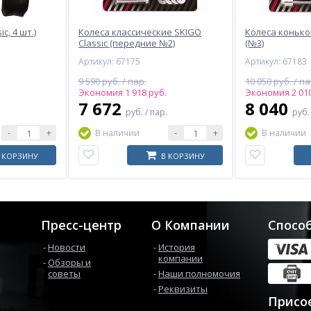
c, 4 шт.)
Колеса классические SKIGO
Колеса конько
Classic (передние №2)
(№3)
Артикул: 67175
Артикул: 67183
9 590 руб. / пар.
10 050 руб. / па
Экономия 1 918 руб.
Экономия 2 010
7 672
8 040
руб.
/ пар.
руб
-
+
-
+
В наличии
В наличии
 КОРЗИНУ
В КОРЗИНУ
Пресс-центр
О Компании
Спосо
Новости
История
компании
Обзоры и
советы
Наши полномочия
Реквизиты
Присо