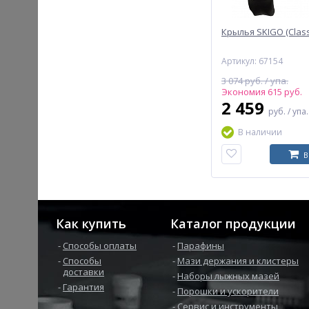
Крылья SKIGO (Classi
Артикул: 67154
3 074 руб. / упа.
Экономия 615 руб.
2 459
руб.
/ упа.
В наличии
В
Как купить
Каталог продукции
Способы оплаты
Парафины
Способы
Мази держания и клистеры
доставки
Наборы лыжных мазей
Гарантия
Порошки и ускорители
Сервис и инструменты