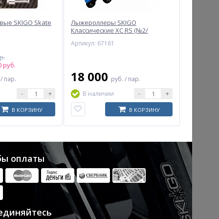
вые SKIGO Skate
Лыжероллеры SKIGO
Классические XC RS (№2/
средние) (белый)
Артикул: 67161
р.
 руб.
18 000
.
/ пар.
руб.
/ пар.
-
+
-
+
В наличии
В КОРЗИНУ
В КОРЗИНУ
бы оплаты
единяйтесь