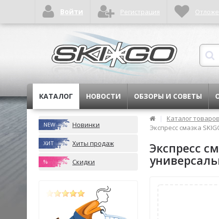
Войти
Регистрация
Отлож
КАТАЛОГ
НОВОСТИ
ОБЗОРЫ И СОВЕТЫ
|
Каталог товаро
Новинки
NEW
Экспресс смазка SKIG
Хиты продаж
ХИТ
Экспресс см
универсаль
Скидки
%