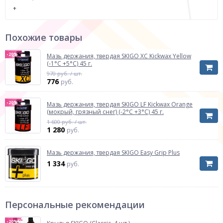
+
Похожие товары
-20%
Мазь держания, твердая SKIGO XC Kickwax Yellow
(-1°С +5°С) 45 г.
970 руб. / шт.
776
руб.
-20%
Мазь держания, твердая SKIGO LF Kickwax Orange
(мокрый, грязный снег) (-2°С +3°С) 45 г.
1 600 руб. / шт.
1 280
руб.
Мазь держания, твердая SKIGO Easy Grip Plus
1 334
руб.
Персональные рекомендации
-20%