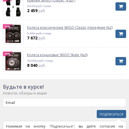
Крылья SKIGO (Classic, 4 шт.)
3 074 руб. / упа.
2 459
руб.
-20%
Колеса классические SKIGO Classic (передние №2)
9 590 руб. / пар.
7 672
руб.
-20%
Колеса коньковые SKIGO Skate (№3)
10 050 руб. / пар.
8 040
руб.
Будьте в курсе!
Новости, обзоры и акции
ПОДПИСАТЬСЯ
Нажимая на кнопку
"Подписаться"
, вы даёте согласие на