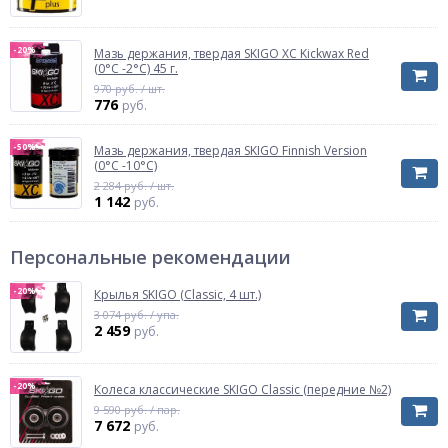
-20%
Мазь держания, твердая SKIGO XC Kickwax Red
(0°С -2°С) 45 г.
970 руб. / шт.
776
руб.
-50%
Мазь держания, твердая SKIGO Finnish Version
(0°С -10°С)
2 284 руб. / шт.
1 142
руб.
Персональные рекомендации
-20%
Крылья SKIGO (Classic, 4 шт.)
3 074 руб. / упа.
2 459
руб.
-20%
Колеса классические SKIGO Classic (передние №2)
9 590 руб. / пар.
7 672
руб.