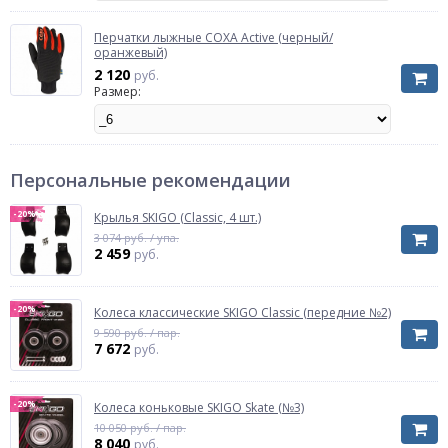
Перчатки лыжные COXA Active (черный/
оранжевый)
2 120
руб.
Размер:
Персональные рекомендации
-20%
Крылья SKIGO (Classic, 4 шт.)
3 074 руб. / упа.
2 459
руб.
-20%
Колеса классические SKIGO Classic (передние №2)
9 590 руб. / пар.
7 672
руб.
-20%
Колеса коньковые SKIGO Skate (№3)
10 050 руб. / пар.
8 040
руб.