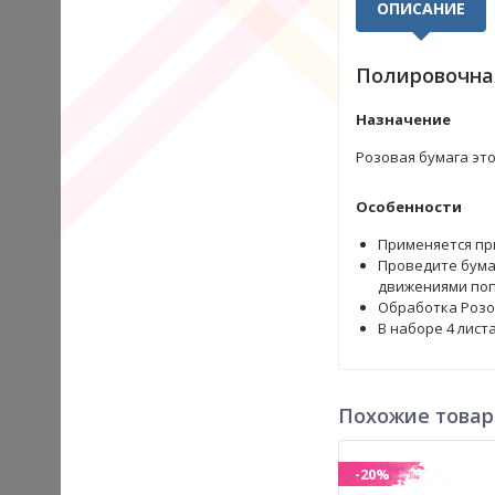
ОПИСАНИЕ
Полировочная
Назначение
Розовая бумага это
Особенности
Применяется при
Проведите бума
движениями поп
Обработка Розо
В наборе 4 листа
Похожие това
-20%