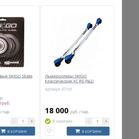
вые SKIGO Skate
Лыжероллеры SKIGO
Классические XC RS (№2/
средние) (белый)
Артикул: 67161
р.
 руб.
18 000
.
/ пар.
руб.
/ пар.
-
+
-
+
В наличии
В КОРЗИНУ
В КОРЗИНУ