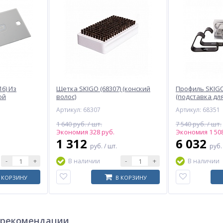
6) Из
Щетка SKIGO (68307) (конский
Профиль SKIGO
ой
волос)
(подставка дл
3 части)
Артикул: 68307
Артикул: 68351
1 640 руб. / шт.
7 540 руб. / шт.
Экономия 328 руб.
Экономия 1 508
1 312
6 032
руб.
/ шт.
руб
-
+
-
+
В наличии
В наличии
 КОРЗИНУ
В КОРЗИНУ
 рекомендации