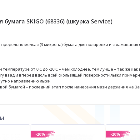
 бумага SKIGO (68336) (шкурка Service)
 предельно мелкая (3 микрона) бумага для полировки и сглаживания
 температуре от 0 С до -20 С – чем холоднее, тем лучше – так же как
гу взад и вперед вдоль всей скользящей поверхности лыжи примерно
утно направлению лыжи.
вой бумагой – последний этап после нанесения мази держания на В
.
ры
-20%
-20%