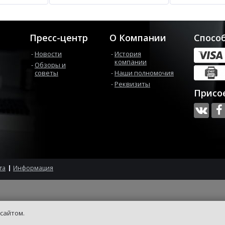
Пресс-центр
О Компании
Спосо
Новости
История
компании
Обзоры и
советы
Наши полномочия
Реквизиты
Присо
та
Информация
 сайтом.