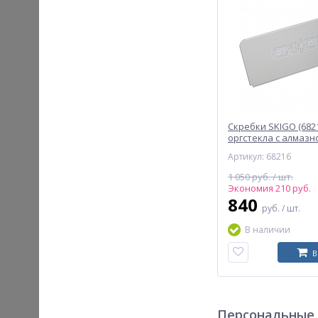
Скребки SKIGO (6821
оргстекла с алмазн
шлифовкой 5 мм.
Артикул: 68216
1 050 руб. / шт.
Экономия 210 руб.
840
руб.
/ шт.
В наличии
В
Персональные