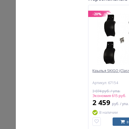
-20%
Крылья SKIGO (Classi
Артикул: 67154
3 074 руб. / упа.
Экономия 615 руб.
2 459
руб.
/ упа.
В наличии
В