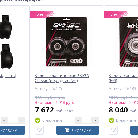
-20%
-20%
c, 4 шт.)
Колеса классические SKIGO
Колеса конько
Classic (передние №2)
(№3)
Артикул: 67175
Артикул: 67183
9 590 руб. / пар.
10 050 руб. / па
Экономия 1 918 руб.
Экономия 2 010
7 672
8 040
руб.
/ пар.
руб
-
+
-
+
В наличии
В наличии
 КОРЗИНУ
В КОРЗИНУ