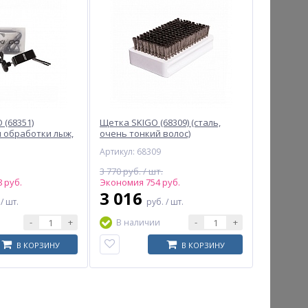
 (68351)
Щетка SKIGO (68309) (сталь,
я обработки лыж,
очень тонкий волос)
Артикул: 68309
3 770 руб. / шт.
 руб.
Экономия 754 руб.
3 016
.
/ шт.
руб.
/ шт.
-
+
-
+
В наличии
В КОРЗИНУ
В КОРЗИНУ