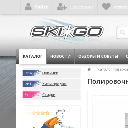
Войти
Регистрация
Отлож
КАТАЛОГ
НОВОСТИ
ОБЗОРЫ И СОВЕТЫ
|
Каталог товаро
Новинки
NEW
Полировочна
Хиты продаж
ХИТ
Скидки
%