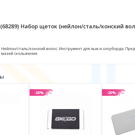
(68289) Набор щеток (нейлон/сталь/конский вол
. Нейлон/сталь/конский волос. Инструмент для лыж и сноуборда. Пр
 мазей скольжения.
ры
-20%
-20%