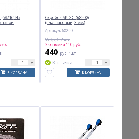
(68216) Из
Скребок SKIGO (68200)
лмазной
(пластиковый, 3 мм.)
м.
Артикул: 68200
550 руб. / шт.
руб.
Экономия 110 руб.
440
т.
руб.
/ шт.
-
+
-
+
В наличии
В КОРЗИНУ
В КОРЗИНУ