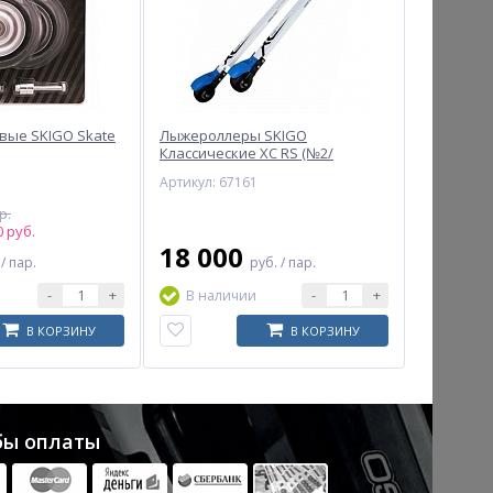
вые SKIGO Skate
Лыжероллеры SKIGO
Классические XC RS (№2/
средние) (белый)
Артикул: 67161
р.
 руб.
18 000
.
/ пар.
руб.
/ пар.
-
+
-
+
В наличии
В КОРЗИНУ
В КОРЗИНУ
бы оплаты