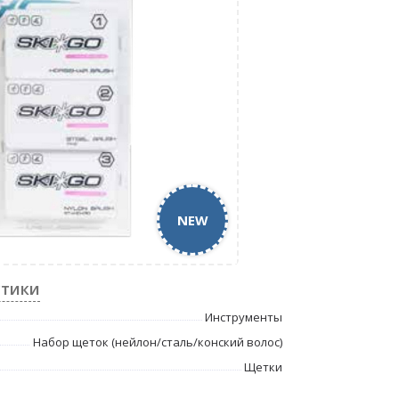
NEW
стики
Инструменты
Набор щеток (нейлон/сталь/конский волос)
Щетки