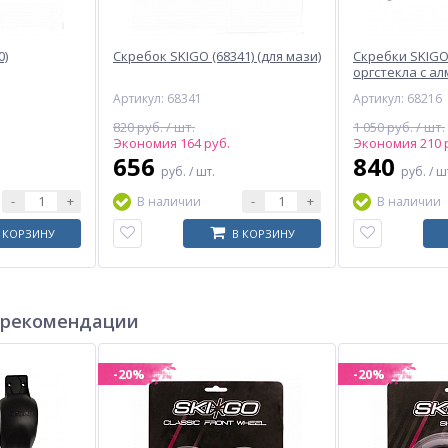
0)
Скребок SKIGO (68341) (для мази)
Скребки SKIGO 
оргстекла с а
шлифовкой 5 м
Артикул: 68341
Артикул: 68216
820 руб. / шт.
1 050 руб. / шт.
Экономия 164 руб.
Экономия 210 
656
840
руб.
/ шт.
руб.
/ ш
-
+
-
+
В наличии
В наличии
 КОРЗИНУ
В КОРЗИНУ
 рекомендации
-20%
-20%