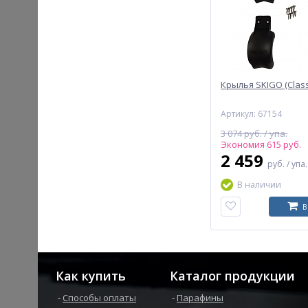
Крылья SKIGO (Classi
Артикул: 67154
3 074 руб. / упа.
Экономия 615 руб.
2 459
руб.
/ упа.
В наличии
В
Как купить
Каталог продукции
Способы оплаты
Парафины