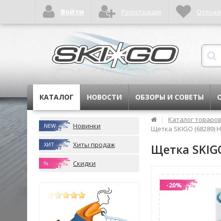
Войти
Регистрация
Отлож
КАТАЛОГ
НОВОСТИ
ОБЗОРЫ И СОВЕТЫ
|
Каталог товаро
Новинки
NEW
Щетка SKIGO (68289) 
Хиты продаж
ХИТ
Щетка SKIGO
Скидки
%
-20%