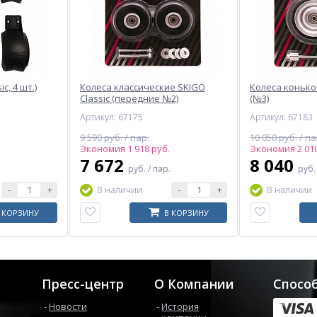
c, 4 шт.)
Колеса классические SKIGO
Колеса конько
Classic (передние №2)
(№3)
Артикул: 67175
Артикул: 67183
9 590 руб. / пар.
10 050 руб. / па
Экономия 1 918 руб.
Экономия 2 010
7 672
8 040
руб.
/ пар.
руб
-
+
-
+
В наличии
В наличии
 КОРЗИНУ
В КОРЗИНУ
Пресс-центр
О Компании
Спосо
Новости
История