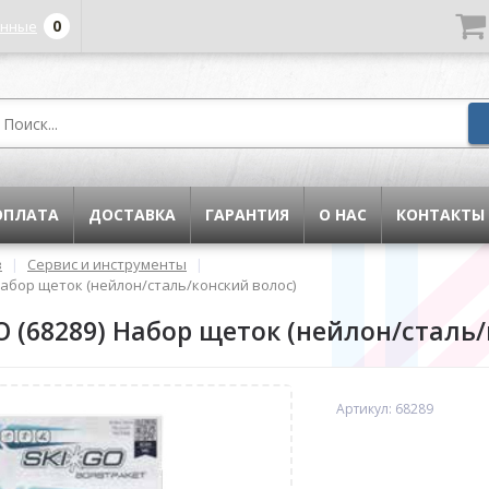
0
енные
ОПЛАТА
ДОСТАВКА
ГАРАНТИЯ
О НАС
КОНТАКТЫ
в
|
Сервис и инструменты
|
Набор щеток (нейлон/сталь/конский волос)
 (68289) Набор щеток (нейлон/сталь/
Артикул: 68289