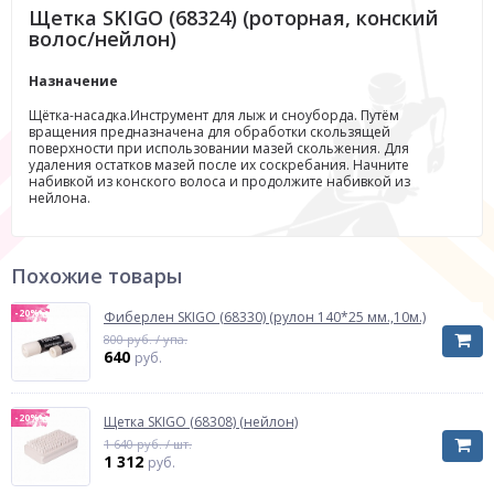
Щетка SKIGO (68324) (роторная, конский
волос/нейлон)
Назначение
Щётка-насадка.Инструмент для лыж и сноуборда. Путём
вращения предназначена для обработки скользящей
поверхности при использовании мазей скольжения. Для
удаления остатков мазей после их соскребания. Начните
набивкой из конского волоса и продолжите набивкой из
нейлона.
Похожие товары
-20%
Фиберлен SKIGO (68330) (рулон 140*25 мм.,10м.)
800 руб. / упа.
640
руб.
-20%
Щетка SKIGO (68308) (нейлон)
1 640 руб. / шт.
1 312
руб.