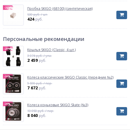
-20%
Пробка SKIGO (68100) (синтетическая)
530 руб. / шт.
424
руб.
Персональные рекомендации
-20%
Крылья SKIGO (Classic, 4 шт.)
3 074 руб. / упа.
2 459
руб.
-20%
Колеса классические SKIGO Classic (передние №2)
9 590 руб. / пар.
7 672
руб.
-20%
Колеса коньковые SKIGO Skate (№3)
10 050 руб. / пар.
8 040
руб.